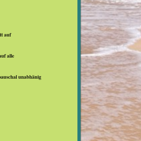
t auf
uf alle
 pauschal unabhänig