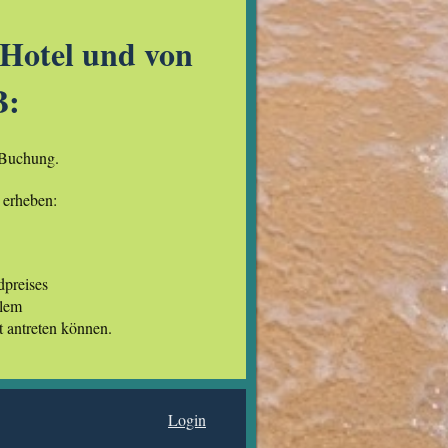
Hotel und von
B:
 Buchung.
 erheben:
dpreises
llem
t antreten können.
Login